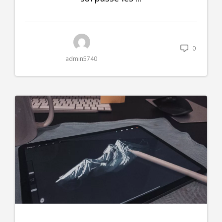
0
admin5740